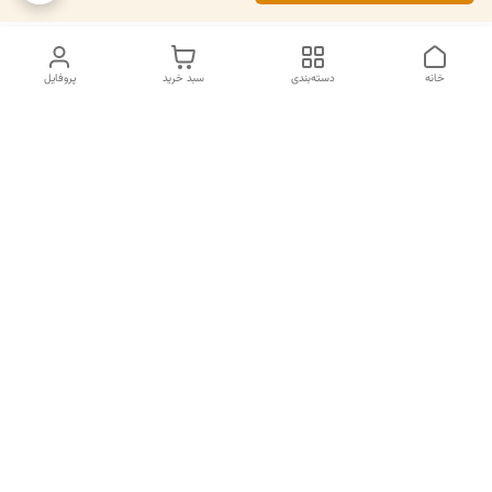
خانه
دسته‌بندی
سبد خرید
پروفایل
دسترسی سریع
تماس با ما
سیاست حریم خصوصی
درباره ما
قوانین و مقررات
قبل از خرید لطفا در واتس اپ یا تماس استعلام موجودی و قیمت
بگیرید.
شماره تماس
02133462741