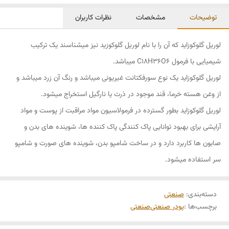
توضیحات
مشخصات
نظرات کاربران
لوریل گلوکوزاید که آن را با نام لوریل گلوکوزید نیز میشناسند یک ترکیب
شیمیایی با فرمول C18H36O6 میباشد.
لوریل گلوکوزاید یک نوع سورفکتانت غیریونی میباشد و رنگ آن زرد میباشد و
از وغن هسته خرما، قند موجود در ذرت یا نارگیل استخراج میشود.
لوریل گلوکوزاید بطور گسترده در فرمولاسیون مواد مراقبت از پوست و مواد
آرایشی برای بهبود توانایی پاک کنندگی پاک کننده ها، شوینده های بدن و
صابون ها کاربرد دارد و در ساخت شامپو بدن، شوینده های صورت و شامپو
سر استفاده میشود.
دسته‌بندی
:
صنعتی
برچسب‌ها :
پودر صنعتی
صنعتی