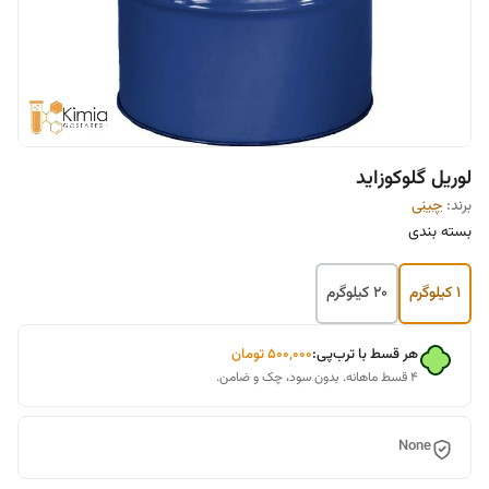
لوریل گلوکوزاید
برند:
چينی
بسته بندی
1 کیلوگرم
20 کیلوگرم
هر قسط با ترب‌پی:
۵۰۰٬۰۰۰
تومان
۴ قسط ماهانه. بدون سود، چک و ضامن.
None