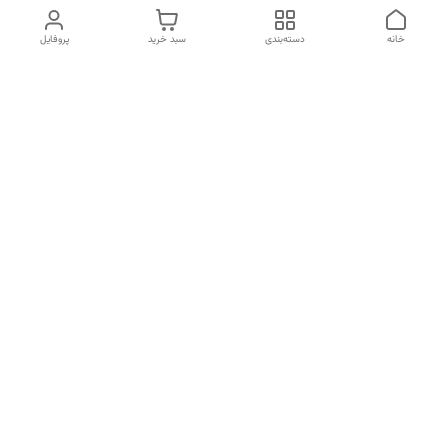
خانه
دسته‌بندی
سبد خرید
پروفایل
دسترسی سریع
تماس با ما
سیاست حریم خصوصی
درباره ما
قوانین و مقررات
قبل از خرید لطفا در واتس اپ یا تماس استعلام موجودی و قیمت
بگیرید.
شماره تماس
02133462741
آدرس ایمیل
kimiagostaresh.co@gmail.com