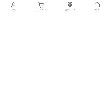
خانه
دسته‌بندی
سبد خرید
پروفایل
دسترسی سریع
تماس با ما
سیاست حریم خصوصی
درباره ما
قوانین و مقررات
قبل از خرید لطفا در واتس اپ یا تماس استعلام موجودی و قیمت
بگیرید.
شماره تماس
02133462741
آدرس ایمیل
kimiagostaresh.co@gmail.com