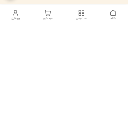
خانه
دسته‌بندی
سبد خرید
پروفایل
دسترسی سریع
تماس با ما
سیاست حریم خصوصی
درباره ما
قوانین و مقررات
قبل از خرید لطفا در واتس اپ یا تماس استعلام موجودی و قیمت
بگیرید.
شماره تماس
02133462741