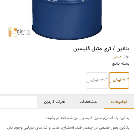
بتائین / تری متیل گلیسین
برند:
چينی
بسته بندی
۱کیلوگرم
۲۰کیلوگرم
توضیحات
مشخصات
نظرات کاربران
بتائین با نام تری متیل گلیسین نیز شناخته می‌شود.
بتائین بطور طبیعی در چغندر قند، اسفناج، غلات و غذاهای دریایی وجود دارد.