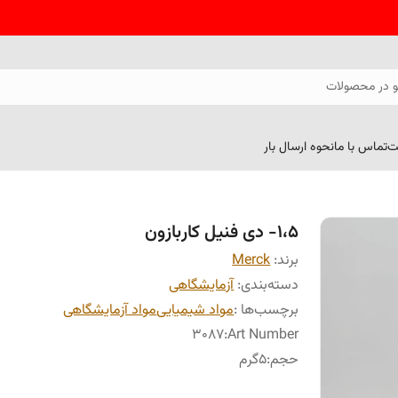
 در محصولات
ت
تماس با ما
نحوه ارسال بار
۱،۵- دی فنیل کاربازون
برند:
Merck
دسته‌بندی
:
آزمایشگاهی
برچسب‌ها :
مواد شیمیایی
مواد آزمایشگاهی
۳۰۸۷
:
Art Number
حجم
:
۵گرم