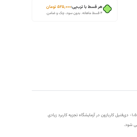
هر قسط با ترب‌پی:
۵۲۵٬۰۰۰
تومان
۴ قسط ماهانه. بدون سود، چک و ضامن.
۱،۵- دی‌فنیل کاربازون بصورت پودر نارنجی رنگ وجود دارد. این ترکیب در اتانول، کلروفوم و بنزن به خوبی حل می‌شود اما در آب نامحلول است. ۱،۵- دی‌فنیل کاربازون در آزمایشگاه تجزیه کاربرد زیادی
می شود.