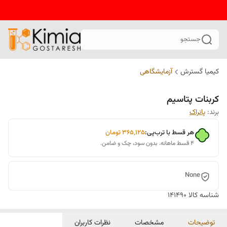
جستجو
کیمیا گسترش
آزمایشگاهی
کربنات پتاسیم
برند:
پانراک
هر قسط با ترب‌پی:
۳۶۵٬۱۲۵
تومان
۴ قسط ماهانه. بدون سود، چک و ضامن.
None
شناسه کالا
141490
توضیحات
مشخصات
نظرات کاربران