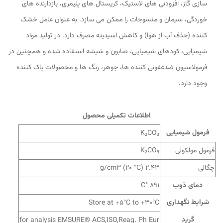
سازی گاز، افزودنی های لاستیک، کریستال های پلیمری، بازدارنده های
خوردگی، سیمان و منسوجات را ممکن می سازد. به عنوان عامل خشک
کننده (حذف آب از هوا) و کاهش اسیدیته مصرف دارد. در تولید مواد
شیمیایی، کودهای شیمیایی، صابون و شیشه استفاده شده و همچنین در
فرمولاسیون ضدعفونی کننده ها، جوهر، رنگ ها و محصولات پاک کننده
وجود دارد.
اطلاعات تکمیلی محصول
فرمول شیمیایی
K₂CO₃
فرمول مولکولی
K₂CO₃
چگالی
2.43 g/cm3 (20 °C)
دمای ذوب
891 °C
شرایط نگهداری
Store at +5°C to +30°C
گرید
for analysis EMSURE® ACS,ISO,Reag. Ph Eur