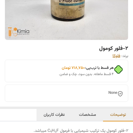
۲-فلور کومول
برند:
فلوکا
هر قسط با ترب‌پی:
۷۱۸٬۷۵۰
تومان
۴ قسط ماهانه. بدون سود، چک و ضامن.
None
توضیحات
مشخصات
نظرات کاربران
۲-فلور کومول یک ترکیب شیمیایی با فرمول C
F میباشد.
H
9
11