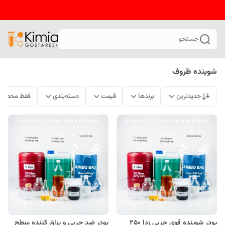
جستجو
شوینده ظروف
جدیدترین
برندها
قیمت
دسته‌بندی
فقط محصولا
پودر شوینده قوی چربی زدا 250
پودر ضد چربی و براق کننده سطح