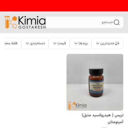
جستجو
جدیدترین
برندها
قیمت
دسته‌بندی
فقط محصولا
تریس ( هیدروکسید متیل)
آمینومتان