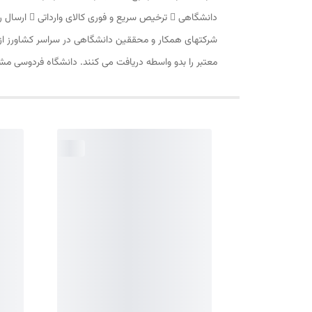
معتبر را بدو واسطه دریافت می کنند. دانشگاه فردوسی مشهد، مرکز رشد شماره 5، واحد 13 تلفن تماس: 38767357-051 il.com