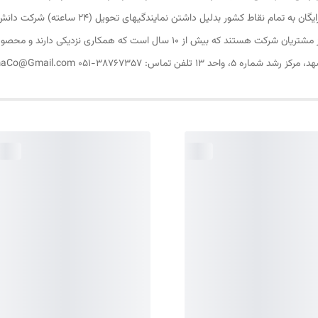
دانشگاهی  ترخیص سریع و فوری کالای وارداتی  ارسا
شرکتهای همکار و محققین دانشگاهی در سراسر کشاورز از مشتریان شرکت هستند که بیش 
ZistAzmaCo@Gma شرکت بیوتکنولوژی زیست آزما