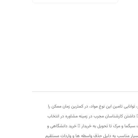
توانایی تامین این نوع مواد، در کمترین زمان ممکن را
دارد. موجودی بیش از 80 درصد از مواد و ترکیبات شیمیایی از شرکت مرک در انبار شرکت موید این ادعا می باشد. ویژگیهای شرکت زیست آزما:  داشتن کارشناسان مجرب در زمینه مشاوره در انتخاب
کدهای مربوطه و ترخیص کالا و استعلام فوری قیمت مواد، کیتها، محلولها و ...  حفظ زنجیره سرمایی برای محصولات حساس از خرید از شرکت سیگما و مرک تا تحویل به خریدار  خرید دانشگاهی و
ه (شرکت مستقر در دانشگاه فردوسی مشهد می باشد)  ارائه تاییدیه محصولات از شرکت سیگما و مرک  قیمت بسیار مناسب به دلیل حذف واسطه ها و واردات مستقیم