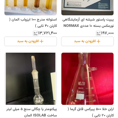
پیپت پاستور شیشه ای آزمایشگاهی
استوانه مدرج 100 ایزولب المان (
نورمکس بسته 10 عددی NORMAX
کارتن 40 تایی )
۱۳٬۷۲۱٬۴۰۰
۱۹۷٬۰۰۰
افزودن به سبد
افزودن به سبد
ارلن خلا 500 پیرکس قابل گرما (
پیکنومتر یا چگالی سنج 5 میلی لیتر
کارتن 20 تایی )
ساخت ISOLAB المان