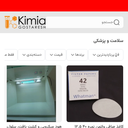
جستجو
سلامت و پزشکی
پربازدیدترین
برندها
قیمت
دسته‌بندی
فقط محصو
کاغذ صافی واتمن نمره 40 12.5
هود میکروبی و کشت بافت، سلول،