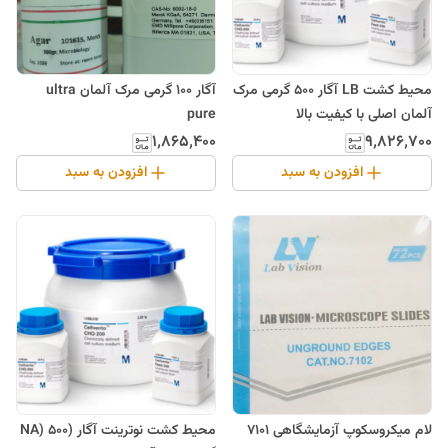
محیط کشت LB آگار 500 گرمی مرک
آگار 100 گرمی مرک آلمان ultra
آلمان اصلی با کیفیت بالا
pure
۱٬۸۶۵٬۴۰۰
۹٬۸۲۶٬۷۰۰
افزودن به سبد
افزودن به سبد
لام میکروسکوپ آزمایشگاهی 7101
محیط کشت نوترینت آگار (NA) 500